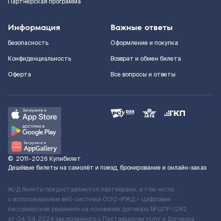
Партнерская программа
Информация
Важные ответы
Безопасность
Оформление и покупка
Конфиденциальность
Возврат и обмен билета
Оферта
Все вопросы и ответы
©
2011–2026
Купибилет
Дешёвые билеты на самолёт и поезд, бронирование и онлайн-заказ
Ж/Д билеты предоставляются партнёрами, в том числе
с использованием веб-системы ООО «РЖД – Цифровые
пассажирские решения» на основании договора № ЦПР-1282
от 04.04.2024 заключенного с Поставщиком услуг и Договора