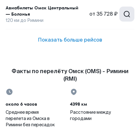
Авиабилеты
Омск Центральный
от
35 728 ₽
—
Болонья
120
км до
Римини
Показать больше рейсов
Факты по перелёту Омск (OMS) - Римини
(RMI)
около 6 часов
4398 км
Среднее время
Расстояние между
перелета из Омска в
городами
Римини без пересадок