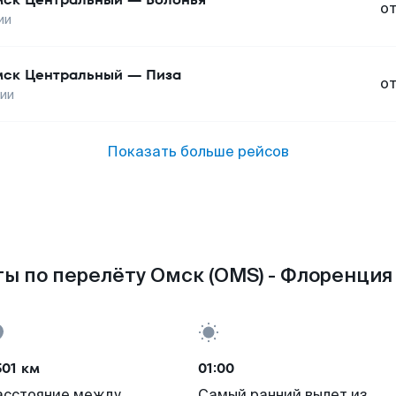
о
ии
ск Центральный
—
Пиза
о
ии
Показать больше рейсов
ы по перелёту Омск (OMS) - Флоренция 
501 км
01:00
асстояние между
Самый ранний вылет из