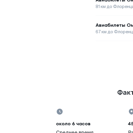
81
км до
Флоренц
Авиабилеты
Ом
67
км до
Флоренц
Факт
около 6 часов
4
Среднее время
Р