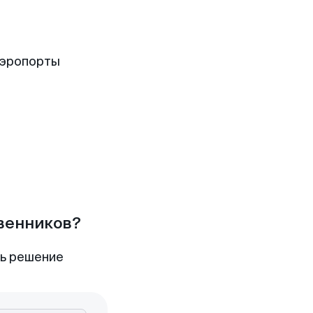
аэропорты
твенников?
ть решение