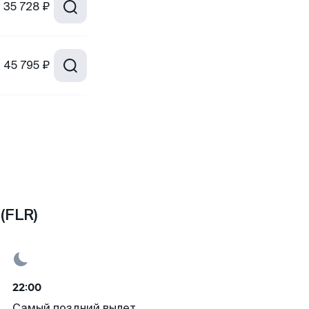
т
35 728 ₽
т
45 795 ₽
(FLR)
22:00
Самый поздний вылет