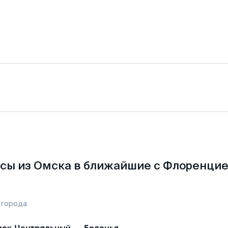
сы из Омска в ближайшие с Флоренцие
 города
ск Центральный
—
Болонья