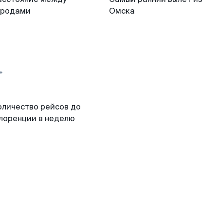
ородами
Омска
оличество рейсов до
лоренции в неделю