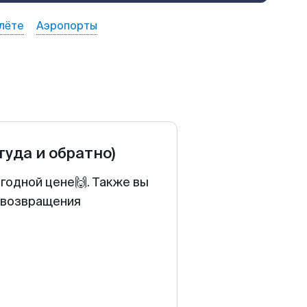
лёте
Аэропорты
туда и обратно)
годной цене🙌. Также вы
у возвращения