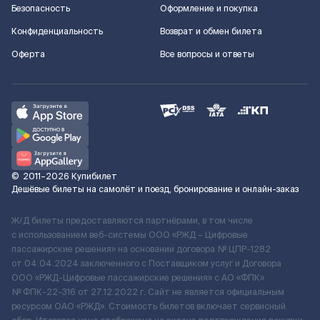
Безопасность
Оформление и покупка
Конфиденциальность
Возврат и обмен билета
Оферта
Все вопросы и ответы
©
2011–2026
Купибилет
Дешёвые билеты на самолёт и поезд, бронирование и онлайн-заказ
Ж/Д билеты предоставляются партнёрами, в том числе
с использованием веб-системы ООО «РЖД – Цифровые
пассажирские решения» на основании договора № ЦПР-1282
от 04.04.2024 заключенного с Поставщиком услуг и Договора
ООО «РЖД-Цифровые пассажирские решения» c АО «ФПК»
№ ФПК-22-316 от 27.12.2022 г. Сайт не является официальным
ресурсом ОАО «РЖД». Стоимость билетов включает сервисный