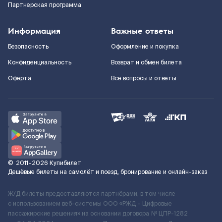
Партнерская программа
Информация
Важные ответы
Безопасность
Оформление и покупка
Конфиденциальность
Возврат и обмен билета
Оферта
Все вопросы и ответы
©
2011–2026
Купибилет
Дешёвые билеты на самолёт и поезд, бронирование и онлайн-заказ
Ж/Д билеты предоставляются партнёрами, в том числе
с использованием веб-системы ООО «РЖД – Цифровые
пассажирские решения» на основании договора № ЦПР-1282