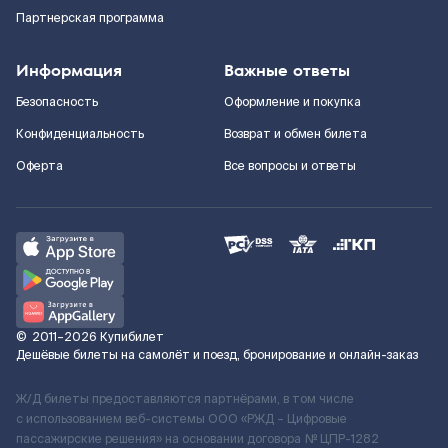
Партнерская программа
Информация
Важные ответы
Безопасность
Оформление и покупка
Конфиденциальность
Возврат и обмен билета
Оферта
Все вопросы и ответы
©
2011–2026
Купибилет
Дешёвые билеты на самолёт и поезд, бронирование и онлайн-заказ
Ж/Д билеты предоставляются партнёрами, в том числе
с использованием веб-системы ООО «РЖД – Цифровые
пассажирские решения» на основании договора № ЦПР-1282