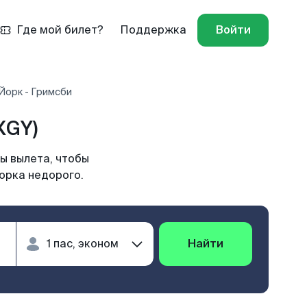
Где мой билет?
Поддержка
Войти
Йорк - Гримсби
XGY)
ы вылета, чтобы
орка недорого.
Найти