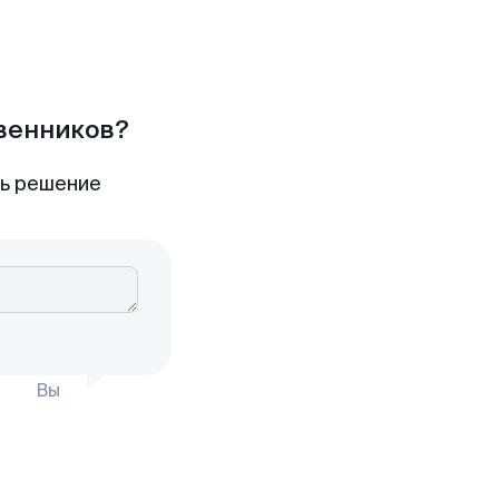
твенников?
ть решение
Вы