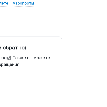
лёте
Аэропорты
и обратно)
ене🙌. Также вы можете
звращения