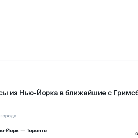
сы из Нью-Йорка в ближайшие с Гримсб
 города
ю-Йорк
—
Торонто