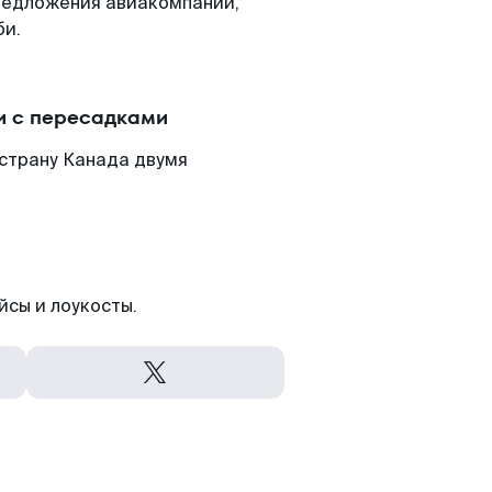
редложения авиакомпаний,
би.
и с пересадками
страну Канада двумя
йсы и лоукосты.