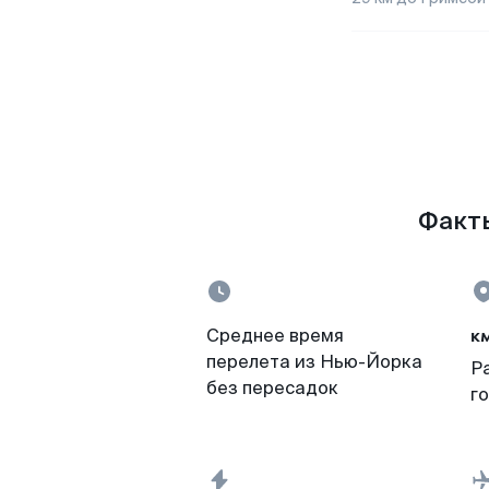
Факты
к
Среднее время
перелета из Нью-Йорка
Р
без пересадок
г