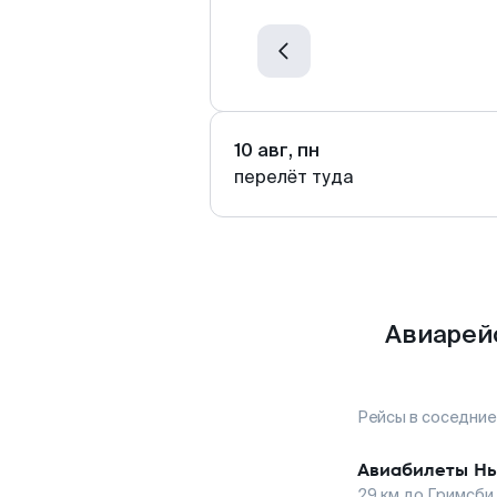
10 авг, пн
перелёт туда
Авиарей
Рейсы в соседние
Авиабилеты
Нь
29
км до
Гримсби