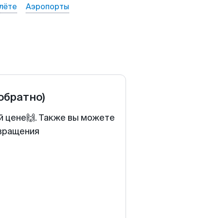
лёте
Аэропорты
 обратно)
й цене🙌. Также вы можете
звращения