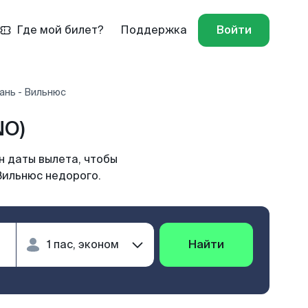
Где мой билет?
Поддержка
Войти
ань - Вильнюс
NO)
н даты вылета, чтобы
Вильнюс недорого.
Найти