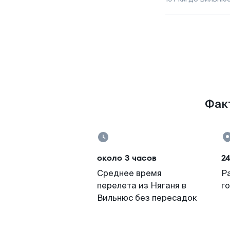
Факт
около 3 часов
24
Среднее время
Р
перелета из Няганя в
г
Вильнюс без пересадок