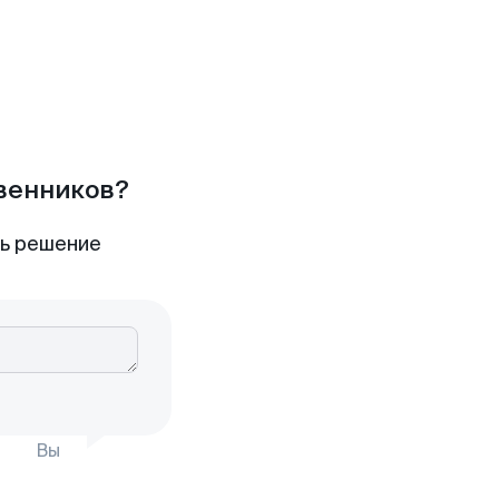
твенников?
ть решение
Вы