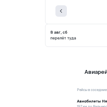
8 авг, сб
перелёт туда
Авиарей
Рейсы в соседние
Авиабилеты
Ня
197
км до
Вильню