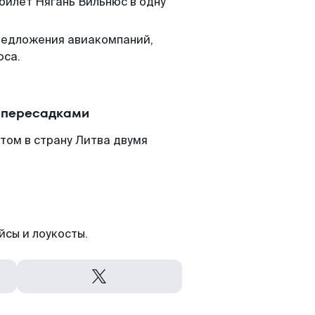
 билет Нягань Вильнюс в одну
редложения авиакомпаний,
юса.
с пересадками
том в страну Литва двумя
йсы и лоукосты.