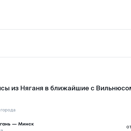
сы из Няганя в ближайшие с Вильнюсо
 города
гань
—
Минск
о
са