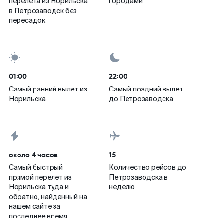
перелета из Норильска
городами
в Петрозаводск без
пересадок
01:00
22:00
Самый ранний вылет из
Самый поздний вылет
Норильска
до Петрозаводска
около 4 часов
15
Самый быстрый
Количество рейсов до
прямой перелет из
Петрозаводска в
Норильска туда и
неделю
обратно, найденный на
нашем сайте за
последнее время