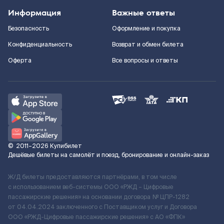
Информация
Важные ответы
Безопасность
Оформление и покупка
Конфиденциальность
Возврат и обмен билета
Оферта
Все вопросы и ответы
©
2011–2026
Купибилет
Дешёвые билеты на самолёт и поезд, бронирование и онлайн-заказ
Ж/Д билеты предоставляются партнёрами, в том числе
с использованием веб-системы ООО «РЖД – Цифровые
пассажирские решения» на основании договора № ЦПР-1282
от 04.04.2024 заключенного с Поставщиком услуг и Договора
ООО «РЖД-Цифровые пассажирские решения» c АО «ФПК»