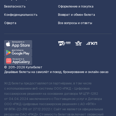
Безопасность
Оформление и покупка
Конфиденциальность
Возврат и обмен билета
Оферта
Все вопросы и ответы
©
2011–2026
Купибилет
Дешёвые билеты на самолёт и поезд, бронирование и онлайн-заказ
Ж/Д билеты предоставляются партнёрами, в том числе
с использованием веб-системы ООО «РЖД – Цифровые
пассажирские решения» на основании договора № ЦПР-1282
от 04.04.2024 заключенного с Поставщиком услуг и Договора
ООО «РЖД-Цифровые пассажирские решения» c АО «ФПК»
№ ФПК-22-316 от 27.12.2022 г. Сайт не является официальным
ресурсом ОАО «РЖД». Стоимость билетов включает сервисный