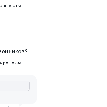
аэропорты
твенников?
ть решение