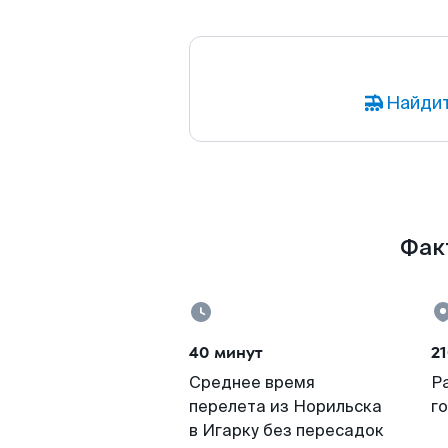
Найдит
Факт
40 минут
21
Среднее время
Р
перелета из Норильска
г
в Игарку без пересадок