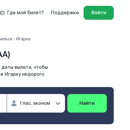
Где мой билет?
Поддержка
Войти
ильск - Игарка
AA)
 даты вылета, чтобы
в Игарку недорого.
Найти