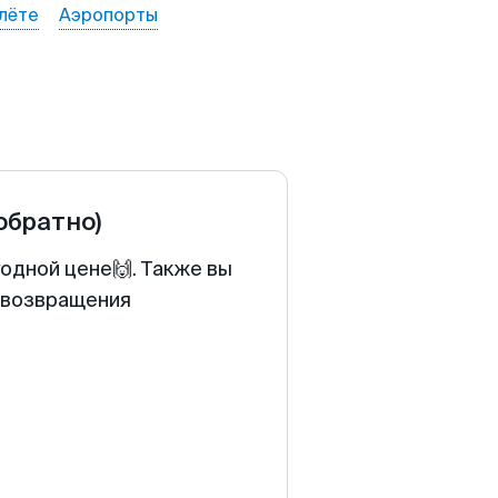
лёте
Аэропорты
 обратно)
годной цене🙌. Также вы
у возвращения