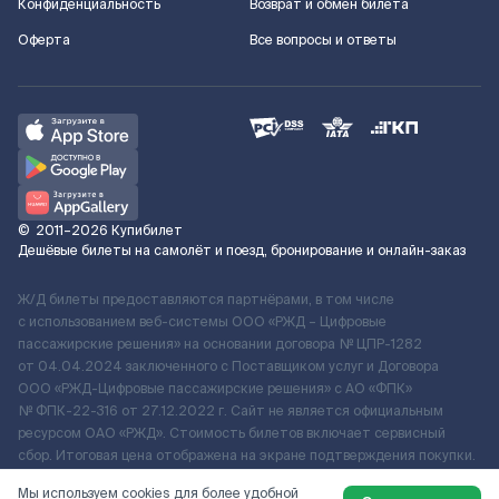
Конфиденциальность
Возврат и обмен билета
Оферта
Все вопросы и ответы
©
2011–2026
Купибилет
Дешёвые билеты на самолёт и поезд, бронирование и онлайн-заказ
Ж/Д билеты предоставляются партнёрами, в том числе
с использованием веб-системы ООО «РЖД – Цифровые
пассажирские решения» на основании договора № ЦПР-1282
от 04.04.2024 заключенного с Поставщиком услуг и Договора
ООО «РЖД-Цифровые пассажирские решения» c АО «ФПК»
№ ФПК-22-316 от 27.12.2022 г. Сайт не является официальным
ресурсом ОАО «РЖД». Стоимость билетов включает сервисный
сбор. Итоговая цена отображена на экране подтверждения покупки.
По вопросам рассмотрения обращений, жалоб, претензий граждан
Мы используем cookies для более удобной