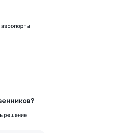
е аэропорты
твенников?
ть решение