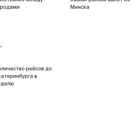
ородами
Минска
оличество рейсов до
катеринбурга в
еделю