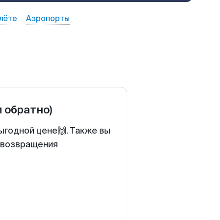
лёте
Аэропорты
и обратно)
ыгодной цене🙌. Также вы
у возвращения