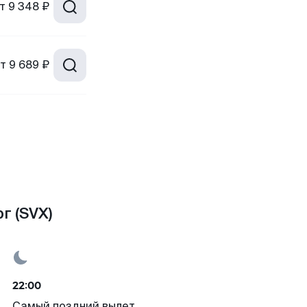
т
9 348 ₽
т
9 689 ₽
г (SVX)
22:00
Самый поздний вылет