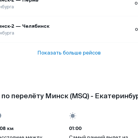
о
нбурга
нск-2
—
Челябинск
о
нбурга
Показать больше рейсов
по перелёту Минск (MSQ) - Екатеринбур
08 км
01:00
асстояние между
Самый ранний вылет из