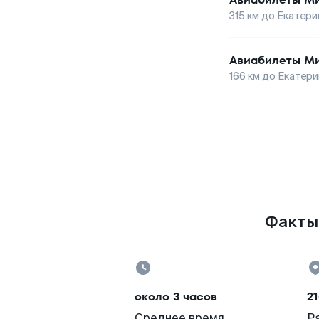
315
км до
Екатери
Авиабилеты
Ми
166
км до
Екатери
Факты 
около 3 часов
21
Среднее время
Р