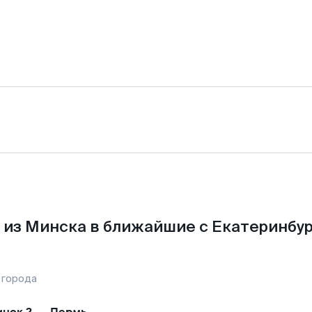
 из Минска в ближайшие с Екатеринбур
 города
нск-2
—
Пермь