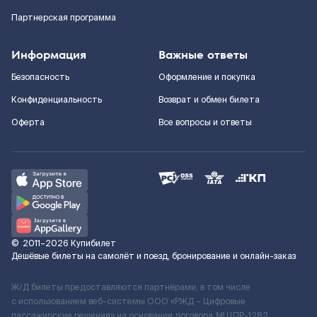
Партнерская программа
Информация
Важные ответы
Безопасность
Оформление и покупка
Конфиденциальность
Возврат и обмен билета
Оферта
Все вопросы и ответы
©
2011–2026
Купибилет
Дешёвые билеты на самолёт и поезд, бронирование и онлайн-заказ
Ж/Д билеты предоставляются партнёрами, в том числе
с использованием веб-системы ООО «РЖД – Цифровые
пассажирские решения» на основании договора № ЦПР-1282