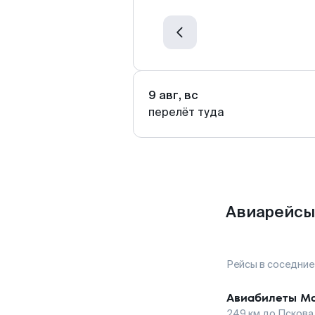
9 авг, вс
перелёт туда
Авиарейсы
Рейсы в соседние
Авиабилеты
Ма
249
км до
Пскова