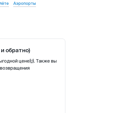
лёте
Аэропорты
 и обратно)
ыгодной цене🙌. Также вы
у возвращения