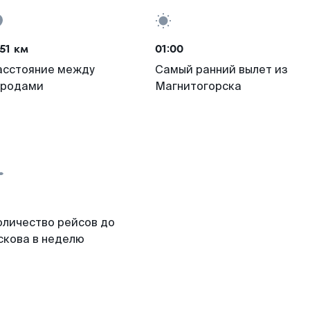
51 км
01:00
асстояние между
Самый ранний вылет из
ородами
Магнитогорска
оличество рейсов до
скова в неделю