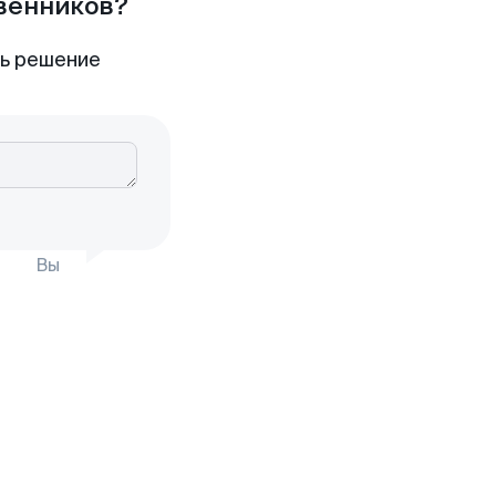
твенников?
ть решение
Вы