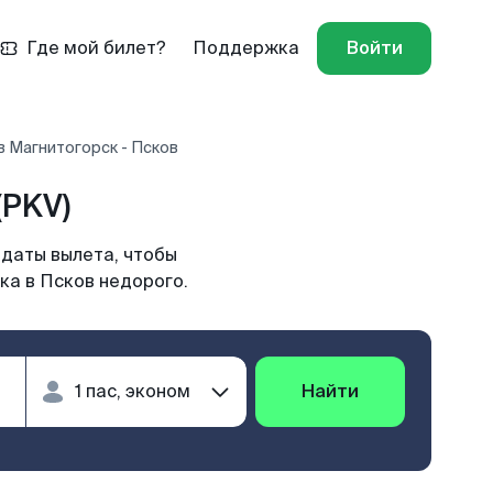
Где мой билет?
Поддержка
Войти
в Магнитогорск - Псков
(PKV)
 даты вылета, чтобы
ка в Псков недорого.
Найти