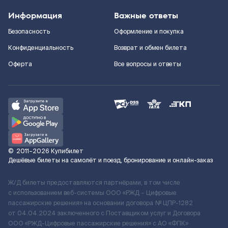
Информация
Важные ответы
Безопасность
Оформление и покупка
Конфиденциальность
Возврат и обмен билета
Оферта
Все вопросы и ответы
©
2011–2026
Купибилет
Дешёвые билеты на самолёт и поезд, бронирование и онлайн-заказ
Ж/Д билеты предоставляются партнёрами, в том числе
с использованием веб-системы ООО «РЖД – Цифровые
пассажирские решения» на основании договора № ЦПР-1282
от 04.04.2024 заключенного с Поставщиком услуг и Договора
ООО «РЖД-Цифровые пассажирские решения» c АО «ФПК»