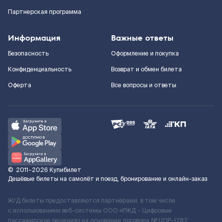
Партнерская программа
Информация
Важные ответы
Безопасность
Оформление и покупка
Конфиденциальность
Возврат и обмен билета
Оферта
Все вопросы и ответы
©
2011–2026
Купибилет
Дешёвые билеты на самолёт и поезд, бронирование и онлайн-заказ
Ж/Д билеты предоставляются партнёрами, в том числе
с использованием веб-системы ООО «РЖД – Цифровые
пассажирские решения» на основании договора № ЦПР-1282