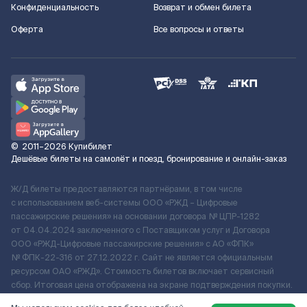
Конфиденциальность
Возврат и обмен билета
Оферта
Все вопросы и ответы
©
2011–2026
Купибилет
Дешёвые билеты на самолёт и поезд, бронирование и онлайн-заказ
Ж/Д билеты предоставляются партнёрами, в том числе
с использованием веб-системы ООО «РЖД – Цифровые
пассажирские решения» на основании договора № ЦПР-1282
от 04.04.2024 заключенного с Поставщиком услуг и Договора
ООО «РЖД-Цифровые пассажирские решения» c АО «ФПК»
№ ФПК-22-316 от 27.12.2022 г. Сайт не является официальным
ресурсом ОАО «РЖД». Стоимость билетов включает сервисный
сбор. Итоговая цена отображена на экране подтверждения покупки.
По вопросам рассмотрения обращений, жалоб, претензий граждан