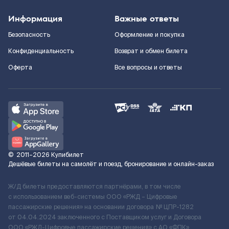
Информация
Важные ответы
Безопасность
Оформление и покупка
Конфиденциальность
Возврат и обмен билета
Оферта
Все вопросы и ответы
©
2011–2026
Купибилет
Дешёвые билеты на самолёт и поезд, бронирование и онлайн-заказ
Ж/Д билеты предоставляются партнёрами, в том числе
с использованием веб-системы ООО «РЖД – Цифровые
пассажирские решения» на основании договора № ЦПР-1282
от 04.04.2024 заключенного с Поставщиком услуг и Договора
ООО «РЖД-Цифровые пассажирские решения» c АО «ФПК»