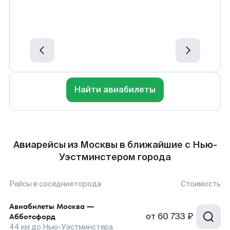
Найти авиабилеты
Авиарейсы из Москвы в ближайшие с Нью-
Уэстминстером города
Рейсы в соседние города
Стоимость
Авиабилеты
Москва
—
от
60 733 ₽
Абботсфорд
44
км до
Нью-Уэстминстера