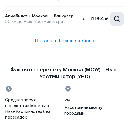
Авиабилеты
Москва
—
Ванкувер
от
61 984 ₽
20
км до
Нью-Уэстминстера
Показать больше рейсов
Факты по перелёту Москва (MOW) - Нью-
Уэстминстер (YBD)
км
Среднее время
перелета из Москвы в
Расстояние между
Нью-Уэстминстер без
городами
пересадок