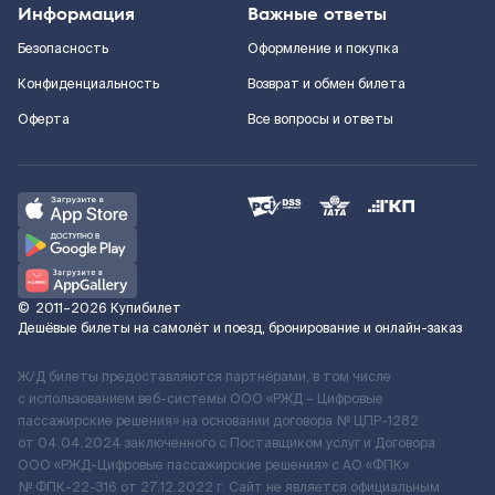
Информация
Важные ответы
Безопасность
Оформление и покупка
Конфиденциальность
Возврат и обмен билета
Оферта
Все вопросы и ответы
©
2011–2026
Купибилет
Дешёвые билеты на самолёт и поезд, бронирование и онлайн-заказ
Ж/Д билеты предоставляются партнёрами, в том числе
с использованием веб-системы ООО «РЖД – Цифровые
пассажирские решения» на основании договора № ЦПР-1282
от 04.04.2024 заключенного с Поставщиком услуг и Договора
ООО «РЖД-Цифровые пассажирские решения» c АО «ФПК»
№ ФПК-22-316 от 27.12.2022 г. Сайт не является официальным