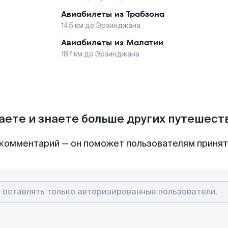
Авиабилеты из
Трабзона
145
км до
Эрзинджана
Авиабилеты из
Малатии
187
км до
Эрзинджана
аете и знаете больше других путешес
комментарий — он поможет пользователям приня