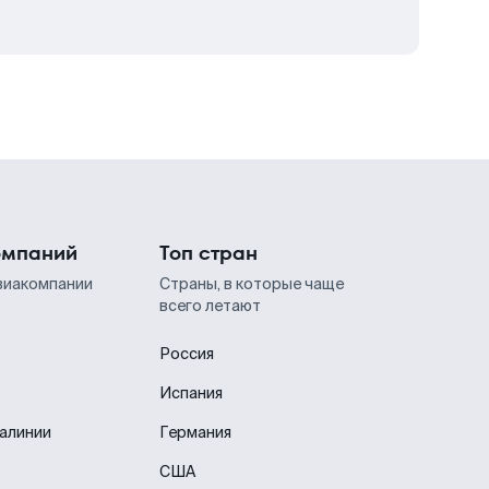
омпаний
Топ стран
виакомпании
Страны, в которые чаще
всего летают
Россия
Испания
иалинии
Германия
США