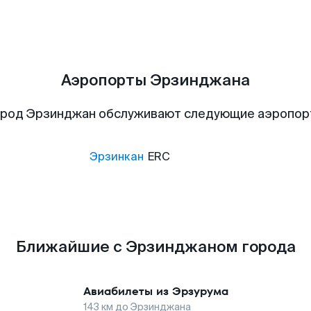
Аэропорты Эрзинджана
род Эрзинджан обслуживают следующие аэропо
Эрзинкан
ERC
Ближайшие с Эрзинджаном города
Авиабилеты из
Эрзурума
143
км до
Эрзинджана