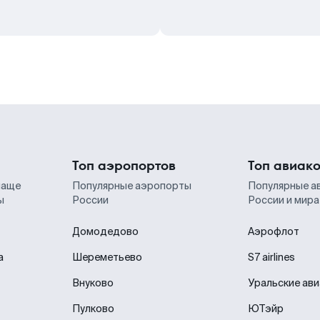
Топ аэропортов
Топ авиак
чаще
Популярные аэропорты
Популярные а
ы
России
России и мира
Домодедово
Аэрофлот
а
Шереметьево
S7 airlines
Внуково
Уральские ав
Пулково
ЮТэйр