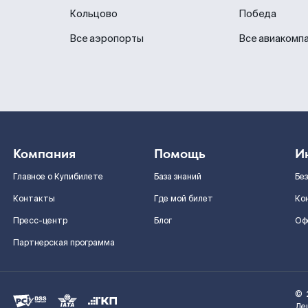
Кольцово
Победа
Все аэропорты
Все авиакомп
Компания
Помощь
И
Главное о Купибилете
База знаний
Бе
Контакты
Где мой билет
Ко
Пресс-центр
Блог
Оф
Партнерская программа
©
Де