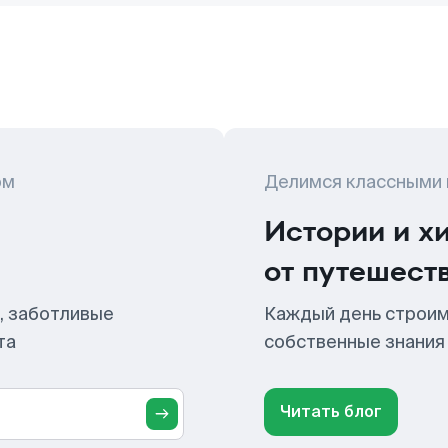
ом
Делимся классными
Истории и х
от путешест
, заботливые
Каждый день строим
та
собственные знания
Читать блог