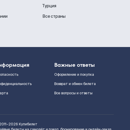
Турция
ании
Все страны
нформация
Важные ответы
зопасность
Оформление и покупка
нфиденциальность
Возврат и обмен билета
ерта
Все вопросы и ответы
2011–2026
Купибилет
шёвые билеты на самолёт и поезд, бронирование и онлайн-заказ