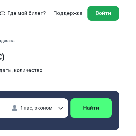
Где мой билет?
Поддержка
Войти
инджана
)
даты, количество
Найти