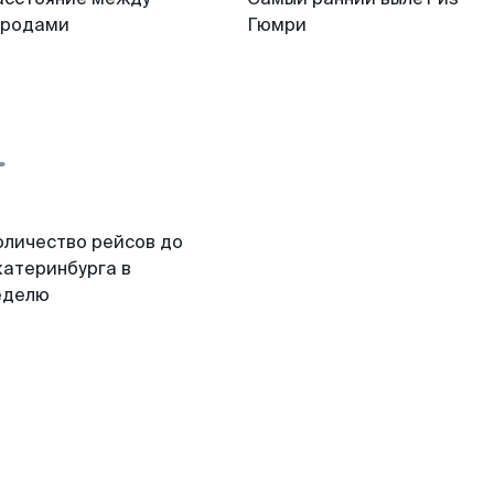
ородами
Гюмри
оличество рейсов до
катеринбурга в
еделю