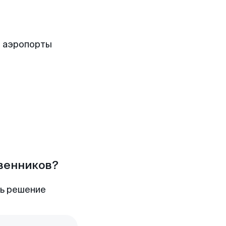
е аэропорты
твенников?
ть решение