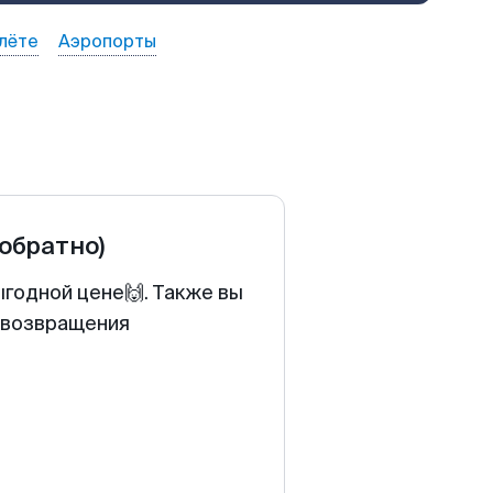
лёте
Аэропорты
 обратно)
ыгодной цене🙌. Также вы
у возвращения