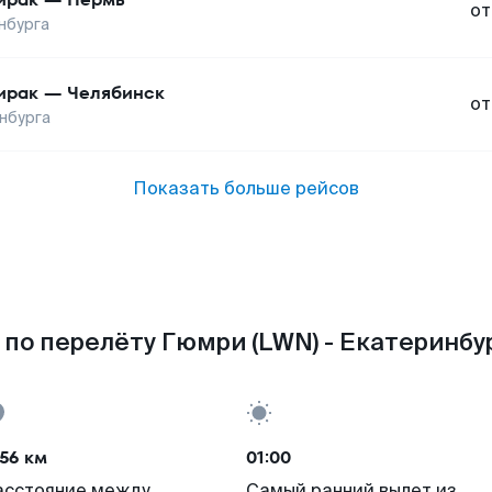
от
нбурга
ирак
—
Челябинск
от
нбурга
Показать больше рейсов
по перелёту Гюмри (LWN) - Екатеринбур
56 км
01:00
асстояние между
Самый ранний вылет из