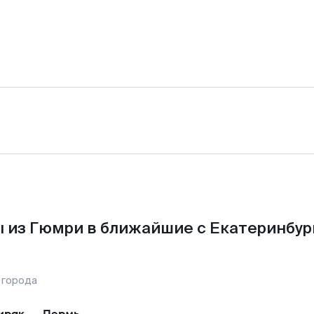
 из Гюмри в ближайшие с Екатеринбур
 города
ирак
—
Пермь