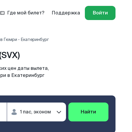
Где мой билет?
Поддержка
Войти
в Гюмри - Екатеринбург
(SVX)
их цен даты вылета,
мри в Екатеринбург
Найти