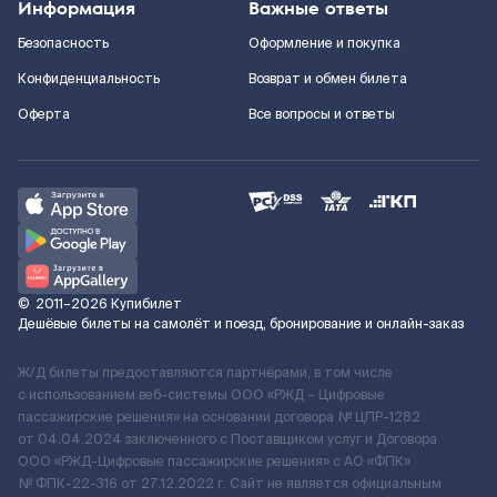
Информация
Важные ответы
Безопасность
Оформление и покупка
Конфиденциальность
Возврат и обмен билета
Оферта
Все вопросы и ответы
©
2011–2026
Купибилет
Дешёвые билеты на самолёт и поезд, бронирование и онлайн-заказ
Ж/Д билеты предоставляются партнёрами, в том числе
с использованием веб-системы ООО «РЖД – Цифровые
пассажирские решения» на основании договора № ЦПР-1282
от 04.04.2024 заключенного с Поставщиком услуг и Договора
ООО «РЖД-Цифровые пассажирские решения» c АО «ФПК»
№ ФПК-22-316 от 27.12.2022 г. Сайт не является официальным