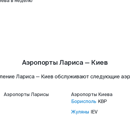
иева в неделю
Аэропорты Лариса — Киев
ление Лариса — Киев обслуживают следующие аэ
Аэропорты
Ларисы
Аэропорты
Киева
Борисполь
KBP
Жуляны
IEV