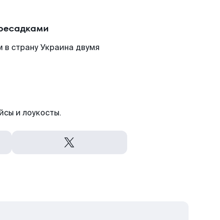
ересадками
 в страну Украина двумя
йсы и лоукосты.