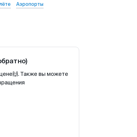
лёте
Аэропорты
обратно)
 цене🙌. Также вы можете
звращения