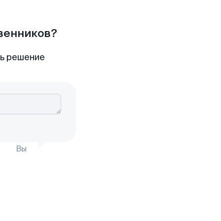
твенников?
ть решение
Вы