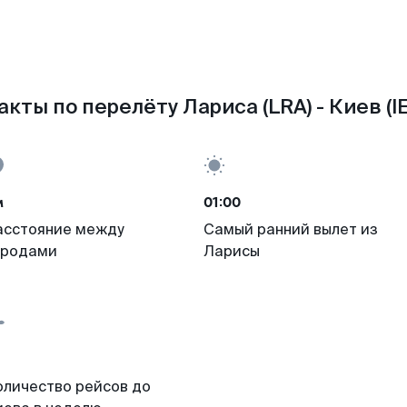
акты по перелёту Лариса (LRA) - Киев (IE
м
01:00
асстояние между
Самый ранний вылет из
ородами
Ларисы
оличество рейсов до