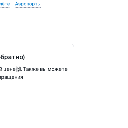
лёте
Аэропорты
обратно)
й цене🙌. Также вы можете
звращения