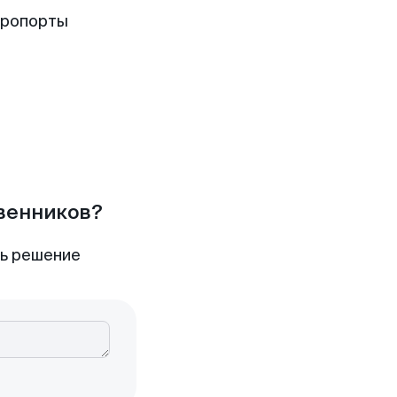
эропорты
твенников?
ть решение