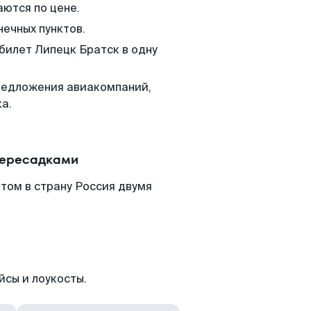
аются по цене.
нечных пунктов.
 билет Липецк Братск в одну
редложения авиакомпаний,
а.
пересадками
том в страну Россия двумя
йсы и лоукосты.