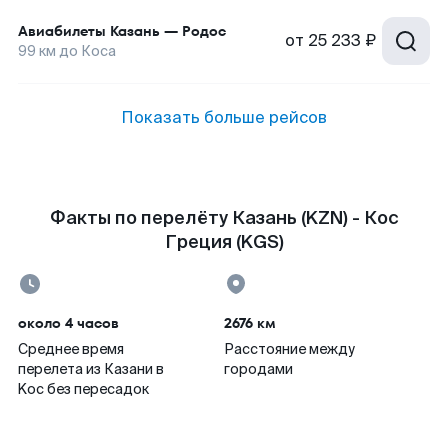
Авиабилеты
Казань
—
Родос
от
25 233 ₽
99
км до
Коса
Показать больше рейсов
Факты по перелёту Казань (KZN) - Кос
Греция (KGS)
около 4 часов
2676 км
Среднее время
Расстояние между
перелета из Казани в
городами
Koc без пересадок