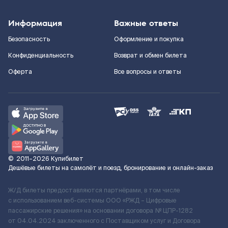
Информация
Важные ответы
Безопасность
Оформление и покупка
Конфиденциальность
Возврат и обмен билета
Оферта
Все вопросы и ответы
©
2011–2026
Купибилет
Дешёвые билеты на самолёт и поезд, бронирование и онлайн-заказ
Ж/Д билеты предоставляются партнёрами, в том числе
с использованием веб-системы ООО «РЖД – Цифровые
пассажирские решения» на основании договора № ЦПР-1282
от 04.04.2024 заключенного с Поставщиком услуг и Договора