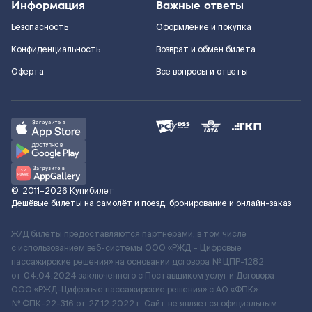
Информация
Важные ответы
Безопасность
Оформление и покупка
Конфиденциальность
Возврат и обмен билета
Оферта
Все вопросы и ответы
©
2011–2026
Купибилет
Дешёвые билеты на самолёт и поезд, бронирование и онлайн-заказ
Ж/Д билеты предоставляются партнёрами, в том числе
с использованием веб-системы ООО «РЖД – Цифровые
пассажирские решения» на основании договора № ЦПР-1282
от 04.04.2024 заключенного с Поставщиком услуг и Договора
ООО «РЖД-Цифровые пассажирские решения» c АО «ФПК»
№ ФПК-22-316 от 27.12.2022 г. Сайт не является официальным