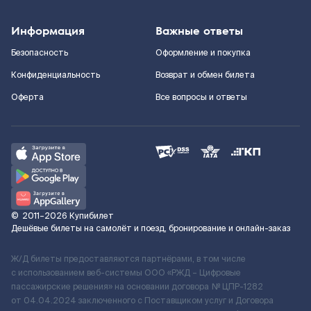
Информация
Важные ответы
Безопасность
Оформление и покупка
Конфиденциальность
Возврат и обмен билета
Оферта
Все вопросы и ответы
©
2011–2026
Купибилет
Дешёвые билеты на самолёт и поезд, бронирование и онлайн-заказ
Ж/Д билеты предоставляются партнёрами, в том числе
с использованием веб-системы ООО «РЖД – Цифровые
пассажирские решения» на основании договора № ЦПР-1282
от 04.04.2024 заключенного с Поставщиком услуг и Договора