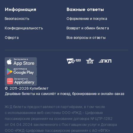
Информация
Важные ответы
Безопасность
Оформление и покупка
Конфиденциальность
Возврат и обмен билета
Оферта
Все вопросы и ответы
©
2011–2026
Купибилет
Дешёвые билеты на самолёт и поезд, бронирование и онлайн-заказ
Ж/Д билеты предоставляются партнёрами, в том числе
с использованием веб-системы ООО «РЖД – Цифровые
пассажирские решения» на основании договора № ЦПР-1282
от 04.04.2024 заключенного с Поставщиком услуг и Договора
ООО «РЖД-Цифровые пассажирские решения» c АО «ФПК»