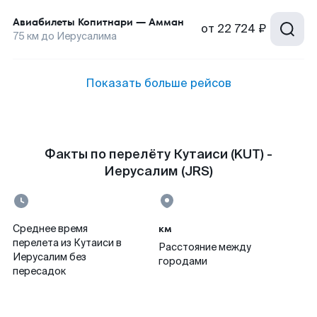
Авиабилеты
Копитнари
—
Амман
от
22 724 ₽
75
км до
Иерусалима
Показать больше рейсов
Факты по перелёту Кутаиси (KUT) -
Иерусалим (JRS)
км
Среднее время
перелета из Кутаиси в
Расстояние между
Иерусалим без
городами
пересадок