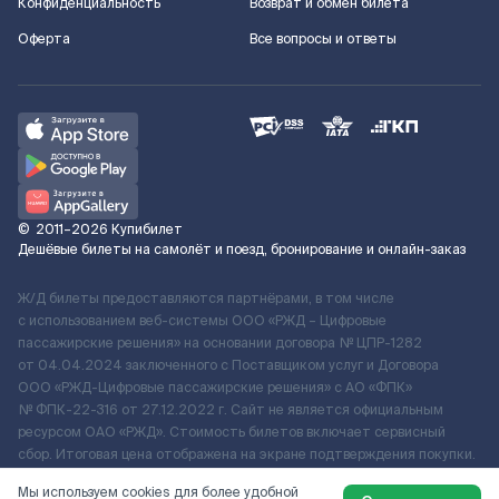
Конфиденциальность
Возврат и обмен билета
Оферта
Все вопросы и ответы
©
2011–2026
Купибилет
Дешёвые билеты на самолёт и поезд, бронирование и онлайн-заказ
Ж/Д билеты предоставляются партнёрами, в том числе
с использованием веб-системы ООО «РЖД – Цифровые
пассажирские решения» на основании договора № ЦПР-1282
от 04.04.2024 заключенного с Поставщиком услуг и Договора
ООО «РЖД-Цифровые пассажирские решения» c АО «ФПК»
№ ФПК-22-316 от 27.12.2022 г. Сайт не является официальным
ресурсом ОАО «РЖД». Стоимость билетов включает сервисный
сбор. Итоговая цена отображена на экране подтверждения покупки.
По вопросам рассмотрения обращений, жалоб, претензий граждан
Мы используем cookies для более удобной