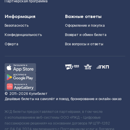
Партнерская программа
Информация
Важные ответы
Безопасность
Оформление и покупка
Конфиденциальность
Возврат и обмен билета
Оферта
Все вопросы и ответы
©
2011–2026
Купибилет
Дешёвые билеты на самолёт и поезд, бронирование и онлайн-заказ
Ж/Д билеты предоставляются партнёрами, в том числе
с использованием веб-системы ООО «РЖД – Цифровые
пассажирские решения» на основании договора № ЦПР-1282
от 04.04.2024 заключенного с Поставщиком услуг и Договора