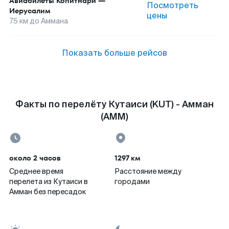
Авиабилеты
Копитнари
—
Посмотреть
Иерусалим
цены
75
км до
Аммана
Показать больше рейсов
Факты по перелёту Кутаиси (KUT) - Амман
(AMM)
около 2 часов
1297 км
Среднее время
Расстояние между
перелета из Кутаиси в
городами
Амман без пересадок