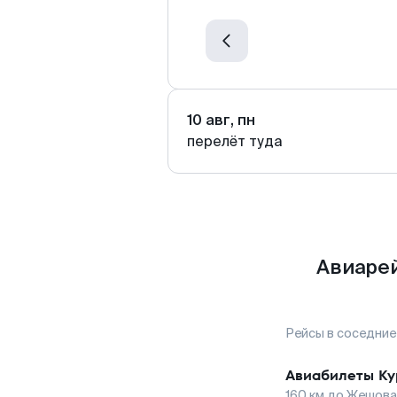
10 авг, пн
перелёт туда
Авиаре
Рейсы в соседние
Авиабилеты
Ку
160
км до
Жешова