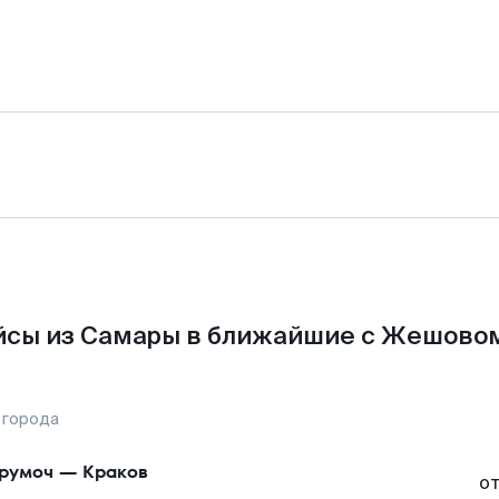
йсы из Самары в ближайшие с Жешовом
 города
румоч
—
Краков
о