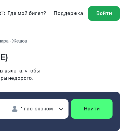
Где мой билет?
Поддержка
Войти
мара - Жешов
E)
ы вылета, чтобы
ары недорого.
Найти