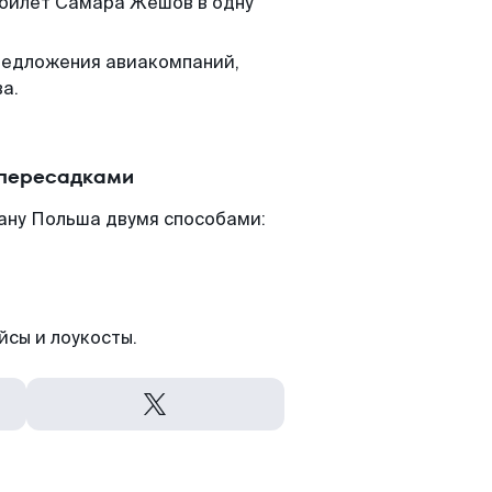
 билет Самара Жешов в одну
редложения авиакомпаний,
а.
 пересадками
ану Польша двумя способами:
йсы и лоукосты.