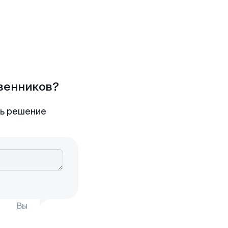
твенников?
ть решение
Вы