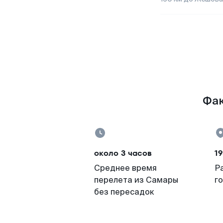
Фак
около 3 часов
19
Среднее время
Р
перелета из Самары
г
без пересадок