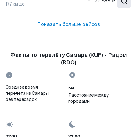
от
29 558 ₽
177
км до
Показать больше рейсов
Факты по перелёту Самара (KUF) - Радом
(RDO)
км
Среднее время
перелета из Самары
Расстояние между
без пересадок
городами
01:00
22:00