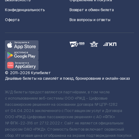
Безопасность
Оформление и покупка
Конфиденциальность
Возврат и обмен билета
Оферта
Все вопросы и ответы
©
2011–2026
Купибилет
Дешёвые билеты на самолёт и поезд, бронирование и онлайн-заказ
Ж/Д билеты предоставляются партнёрами, в том числе
с использованием веб-системы ООО «РЖД – Цифровые
пассажирские решения» на основании договора № ЦПР-1282
от 04.04.2024 заключенного с Поставщиком услуг и Договора
ООО «РЖД-Цифровые пассажирские решения» c АО «ФПК»
№ ФПК-22-316 от 27.12.2022 г. Сайт не является официальным
ресурсом ОАО «РЖД». Стоимость билетов включает сервисный
сбор. Итоговая цена отображена на экране подтверждения покупки.