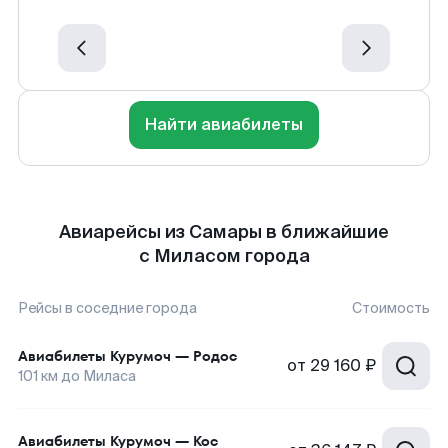
Найти авиабилеты
Авиарейсы из Самары в ближайшие
с Миласом города
Рейсы в соседние города
Стоимость
Авиабилеты
Курумоч
—
Родос
от
29 160 ₽
101
км до
Миласа
Авиабилеты
Курумоч
—
Кос