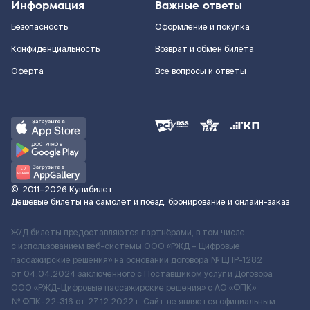
Информация
Важные ответы
Безопасность
Оформление и покупка
Конфиденциальность
Возврат и обмен билета
Оферта
Все вопросы и ответы
©
2011–2026
Купибилет
Дешёвые билеты на самолёт и поезд, бронирование и онлайн-заказ
Ж/Д билеты предоставляются партнёрами, в том числе
с использованием веб-системы ООО «РЖД – Цифровые
пассажирские решения» на основании договора № ЦПР-1282
от 04.04.2024 заключенного с Поставщиком услуг и Договора
ООО «РЖД-Цифровые пассажирские решения» c АО «ФПК»
№ ФПК-22-316 от 27.12.2022 г. Сайт не является официальным