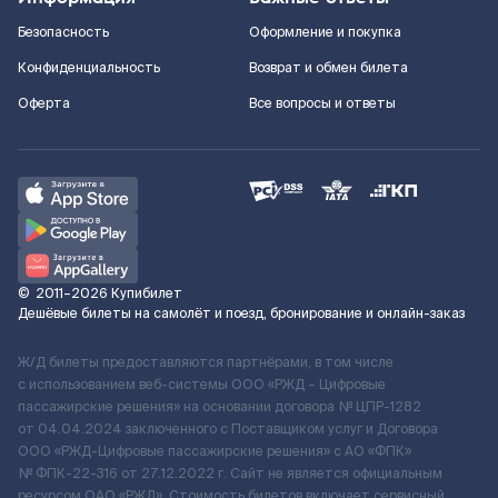
Безопасность
Оформление и покупка
Конфиденциальность
Возврат и обмен билета
Оферта
Все вопросы и ответы
©
2011–2026
Купибилет
Дешёвые билеты на самолёт и поезд, бронирование и онлайн-заказ
Ж/Д билеты предоставляются партнёрами, в том числе
с использованием веб-системы ООО «РЖД – Цифровые
пассажирские решения» на основании договора № ЦПР-1282
от 04.04.2024 заключенного с Поставщиком услуг и Договора
ООО «РЖД-Цифровые пассажирские решения» c АО «ФПК»
№ ФПК-22-316 от 27.12.2022 г. Сайт не является официальным
ресурсом ОАО «РЖД». Стоимость билетов включает сервисный