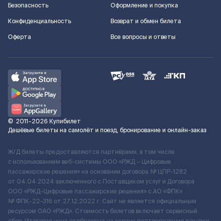
Безопасность
Оформление и покупка
Конфиденциальность
Возврат и обмен билета
Оферта
Все вопросы и ответы
©
2011–2026
Купибилет
Дешёвые билеты на самолёт и поезд, бронирование и онлайн-заказ
Ж/Д билеты предоставляются партнёрами, в том числе
с использованием веб-системы ООО «РЖД – Цифровые
пассажирские решения» на основании договора № ЦПР-1282
от 04.04.2024 заключенного с Поставщиком услуг и Договора
ООО «РЖД-Цифровые пассажирские решения» c АО «ФПК»
№ ФПК-22-316 от 27.12.2022 г. Сайт не является официальным
ресурсом ОАО «РЖД». Стоимость билетов включает сервисный