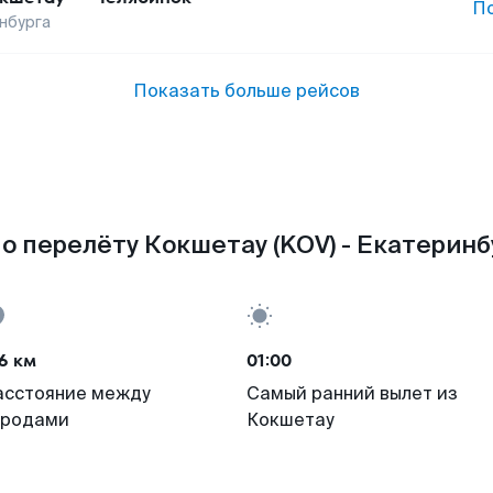
П
нбурга
Показать больше рейсов
о перелёту Кокшетау (KOV) - Екатеринбу
6 км
01:00
асстояние между
Самый ранний вылет из
ородами
Кокшетау