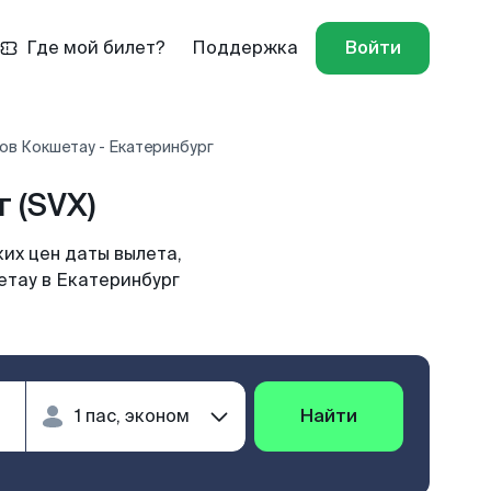
Где мой билет?
Поддержка
Войти
ов Кокшетау - Екатеринбург
 (SVX)
их цен даты вылета,
етау в Екатеринбург
Найти