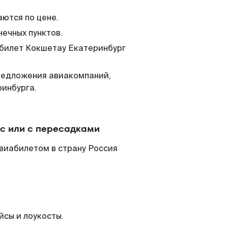
аются по цене.
нечных пунктов.
 билет Кокшетау Екатеринбург
редложения авиакомпаний,
ринбурга.
с или с пересадками
виабилетом в страну Россия
йсы и лоукосты.