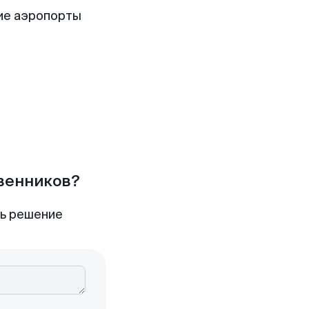
ие аэропорты
твенников?
ть решение