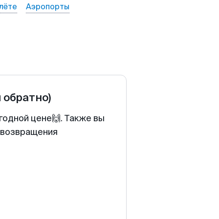
лёте
Аэропорты
и обратно)
годной цене🙌. Также вы
у возвращения