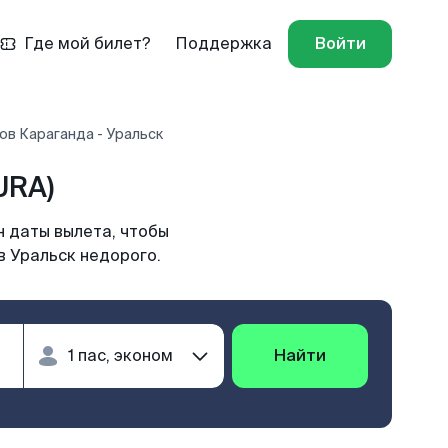
Где мой билет?
Поддержка
Войти
ов Караганда - Уральск
URA)
н даты вылета, чтобы
в Уральск недорого.
Найти