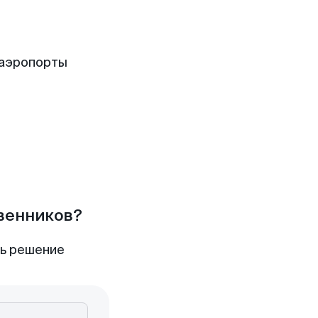
 аэропорты
твенников?
ть решение