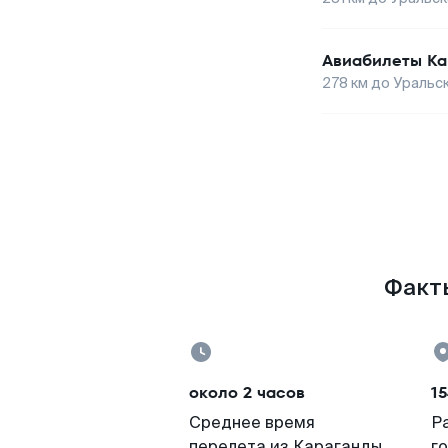
Авиабилеты
Ка
278
км до
Уральс
Факты
около 2 часов
15
Среднее время
Р
перелета из Караганды
г