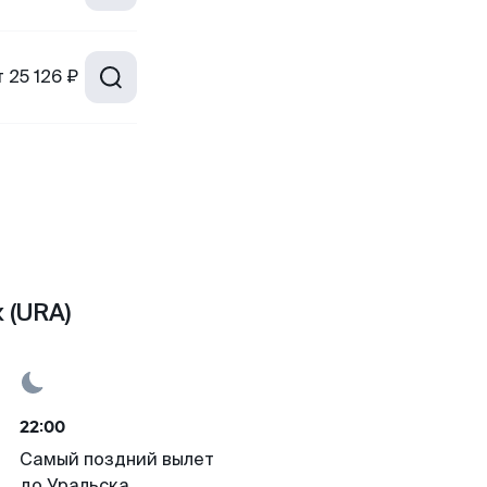
т
25 126 ₽
 (URA)
22:00
Самый поздний вылет
до Уральска