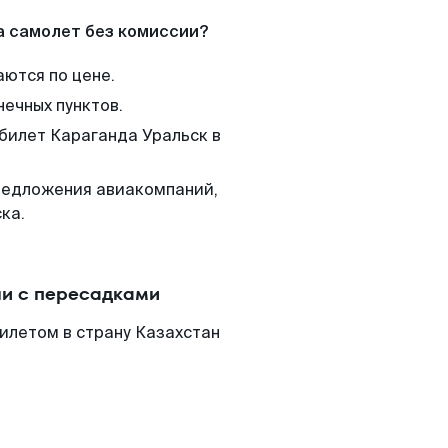
а самолет без комиссии?
аются по цене.
нечных пунктов.
 билет Караганда Уральск в
редложения авиакомпаний,
ка.
ли с пересадками
илетом в страну Казахстан