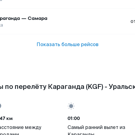
раганда
—
Самара
о
ка
Показать больше рейсов
 по перелёту Караганда (KGF) - Уральск
47 км
01:00
асстояние между
Самый ранний вылет из
ородами
Караганды