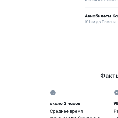
Авиабилеты
Ка
191
км до
Тюмени
Факты
около 2 часов
9
Среднее время
Р
перелета из Караганды
г