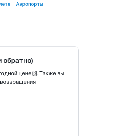
лёте
Аэропорты
и обратно)
годной цене🙌. Также вы
у возвращения