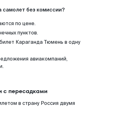
а самолет без комиссии?
аются по цене.
нечных пунктов.
 билет Караганда Тюмень в одну
редложения авиакомпаний,
и.
и с пересадками
илетом в страну Россия двумя