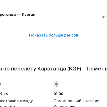
раганда
—
Курган
от
Показать больше рейсов
 по перелёту Караганда (KGF) - Тюмень
89 км
01:00
асстояние между
Самый ранний вылет из
ородами
Караганды