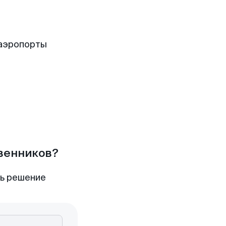
 аэропорты
твенников?
ть решение