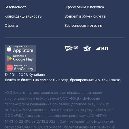
Безопасность
Оформление и покупка
Конфиденциальность
Возврат и обмен билета
Оферта
Все вопросы и ответы
©
2011–2026
Купибилет
Дешёвые билеты на самолёт и поезд, бронирование и онлайн-заказ
Ж/Д билеты предоставляются партнёрами, в том числе
с использованием веб-системы ООО «РЖД – Цифровые
пассажирские решения» на основании договора № ЦПР-1282
от 04.04.2024 заключенного с Поставщиком услуг и Договора
ООО «РЖД-Цифровые пассажирские решения» c АО «ФПК»
№ ФПК-22-316 от 27.12.2022 г. Сайт не является официальным
ресурсом ОАО «РЖД». Стоимость билетов включает сервисный