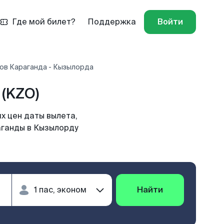
Где мой билет?
Поддержка
Войти
ов Караганда - Кызылорда
(KZO)
х цен даты вылета,
аганды в Кызылорду
Найти