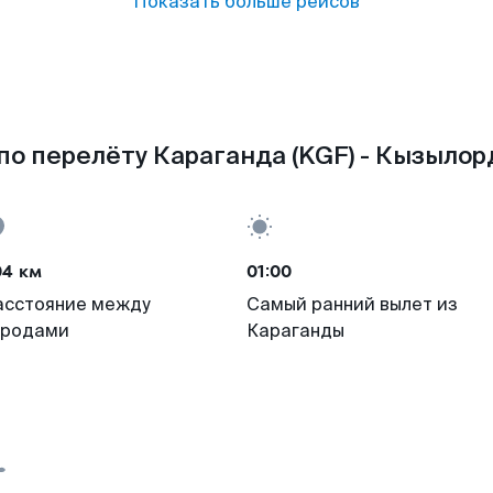
Показать больше рейсов
по перелёту Караганда (KGF) - Кызылорд
04 км
01:00
асстояние между
Самый ранний вылет из
ородами
Караганды