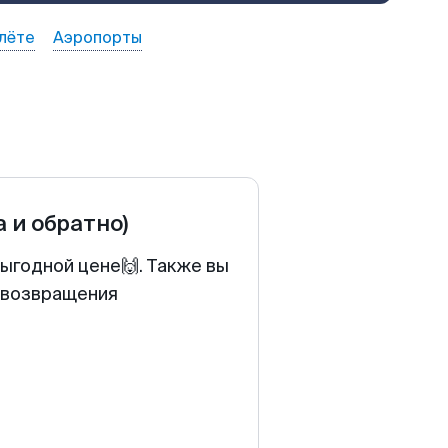
лёте
Аэропорты
а и обратно)
выгодной цене🙌. Также вы
у возвращения