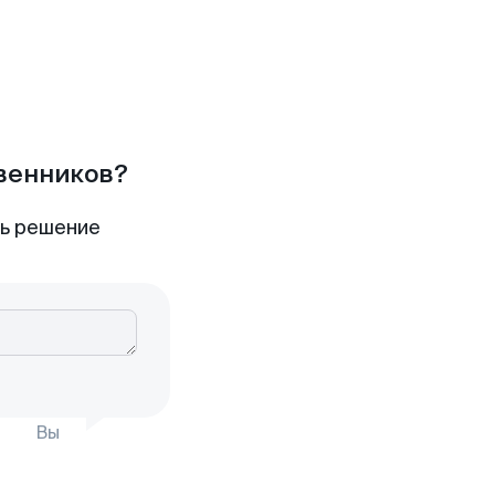
твенников?
ть решение
Вы