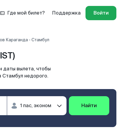
Где мой билет?
Поддержка
Войти
ов Караганда - Стамбул
IST)
н даты вылета, чтобы
в Стамбул недорого.
Найти