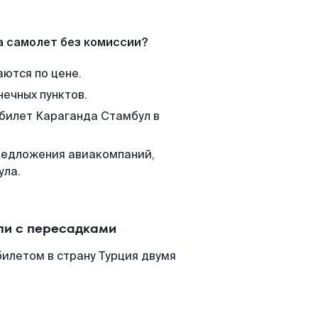
а самолет без комиссии?
аются по цене.
нечных пунктов.
 билет Караганда Стамбул в
редложения авиакомпаний,
ула.
ли с пересадками
илетом в страну Турция двумя