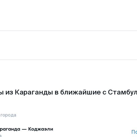
 из Караганды в ближайшие с Стамбу
 города
раганда
—
Коджаэли
П
а