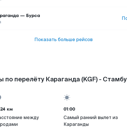
раганда
—
Бурса
П
а
Показать больше рейсов
 по перелёту Караганда (KGF) - Стамбул
524 км
01:00
асстояние между
Самый ранний вылет из
ородами
Караганды