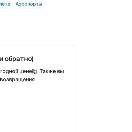
лёте
Аэропорты
 и обратно)
годной цене🙌. Также вы
у возвращения