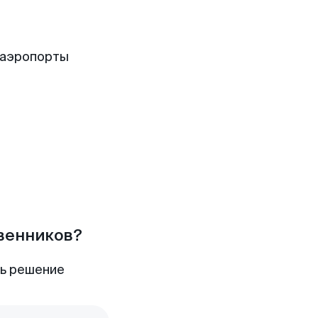
 аэропорты
твенников?
ть решение