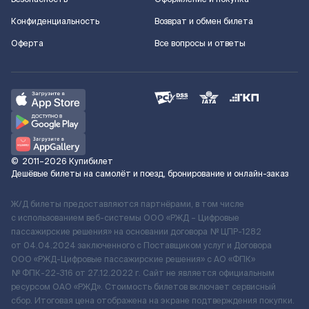
Конфиденциальность
Возврат и обмен билета
Оферта
Все вопросы и ответы
©
2011–2026
Купибилет
Дешёвые билеты на самолёт и поезд, бронирование и онлайн-заказ
Ж/Д билеты предоставляются партнёрами, в том числе
с использованием веб-системы ООО «РЖД – Цифровые
пассажирские решения» на основании договора № ЦПР-1282
от 04.04.2024 заключенного с Поставщиком услуг и Договора
ООО «РЖД-Цифровые пассажирские решения» c АО «ФПК»
№ ФПК-22-316 от 27.12.2022 г. Сайт не является официальным
ресурсом ОАО «РЖД». Стоимость билетов включает сервисный
сбор. Итоговая цена отображена на экране подтверждения покупки.