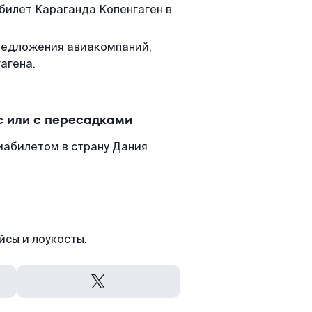
 билет Караганда Копенгаген в
редложения авиакомпаний,
агена.
с или с пересадками
иабилетом в страну Дания
йсы и лоукосты.