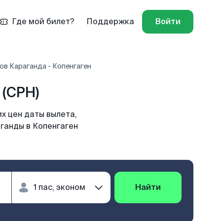
Где мой билет?
Поддержка
Войти
ов Караганда - Копенгаген
 (CPH)
х цен даты вылета,
ганды в Копенгаген
Найти