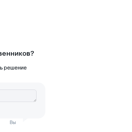
твенников?
ть решение
Вы