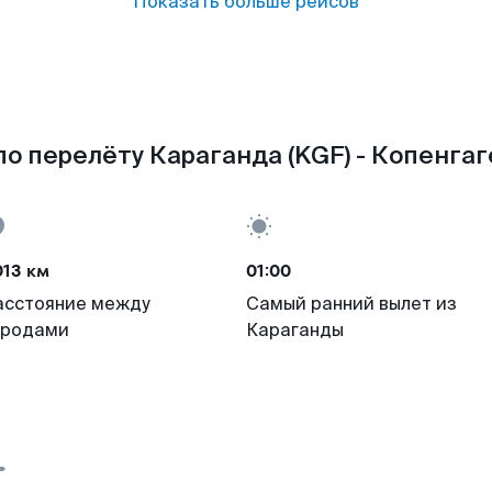
Показать больше рейсов
о перелёту Караганда (KGF) - Копенгаг
013 км
01:00
асстояние между
Самый ранний вылет из
ородами
Караганды