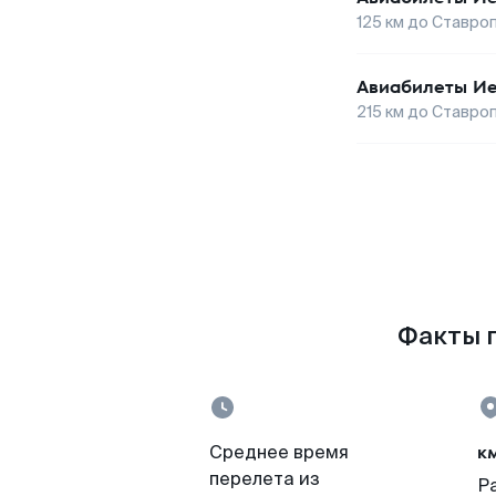
125
км до
Ставро
Авиабилеты
Ие
215
км до
Ставро
Факты п
к
Среднее время
перелета из
Р