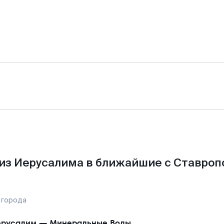
из Иерусалима в ближайшие с Ставроп
 города
русалим
—
Минеральные Воды