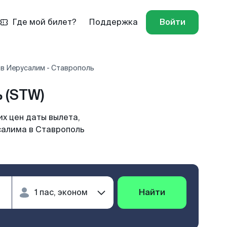
Где мой билет?
Поддержка
Войти
в Иерусалим - Ставрополь
 (STW)
х цен даты вылета,
салима в Ставрополь
Найти