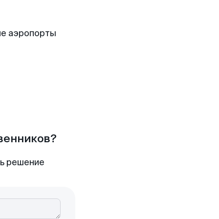
ие аэропорты
твенников?
ть решение