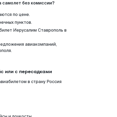
а самолет без комиссии?
аются по цене.
нечных пунктов.
 билет Иерусалим Ставрополь в
редложения авиакомпаний,
ополя.
с или с пересадками
авиабилетом в страну Россия
йсы и лоукосты.