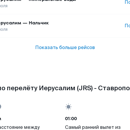
П
поля
русалим
—
Нальчик
П
поля
Показать больше рейсов
о перелёту Иерусалим (JRS) - Ставропо
м
01:00
асстояние между
Самый ранний вылет из