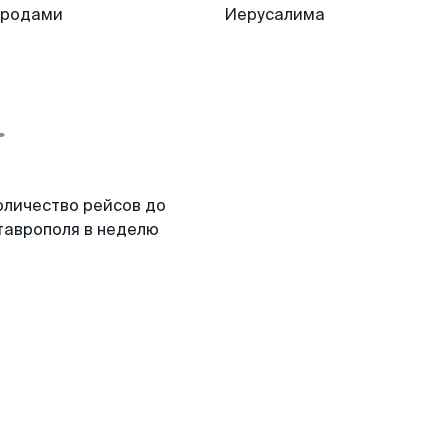
ородами
Иерусалима
оличество рейсов до
таврополя в неделю