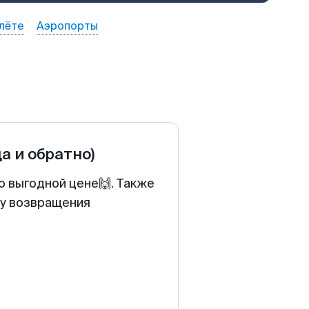
лёте
Аэропорты
да и обратно)
о выгодной цене🙌. Также
ту возвращения