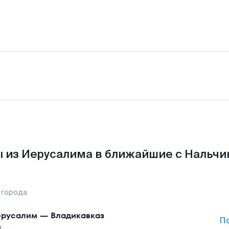
 из Иерусалима в ближайшие с Нальчи
 города
русалим
—
Владикавказ
П
а