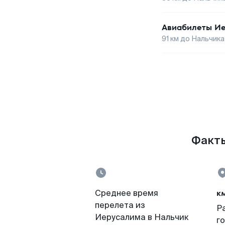
Авиабилеты
Ие
91
км до
Нальчика
Факты
к
Среднее время
перелета из
Р
Иерусалима в Нальчик
г