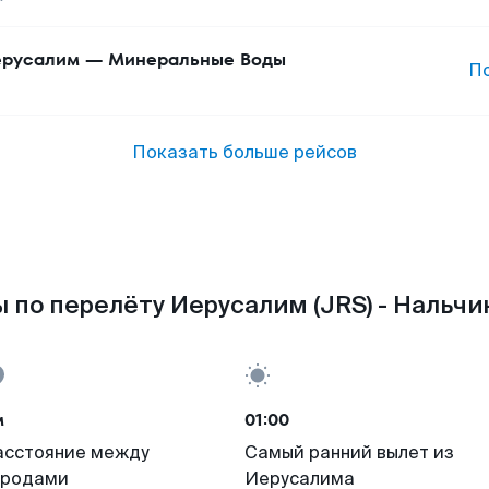
русалим
—
Минеральные Воды
П
Показать больше рейсов
 по перелёту Иерусалим (JRS) - Нальчик
м
01:00
асстояние между
Самый ранний вылет из
ородами
Иерусалима