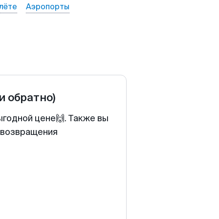
лёте
Аэропорты
 и обратно)
ыгодной цене🙌. Также вы
у возвращения