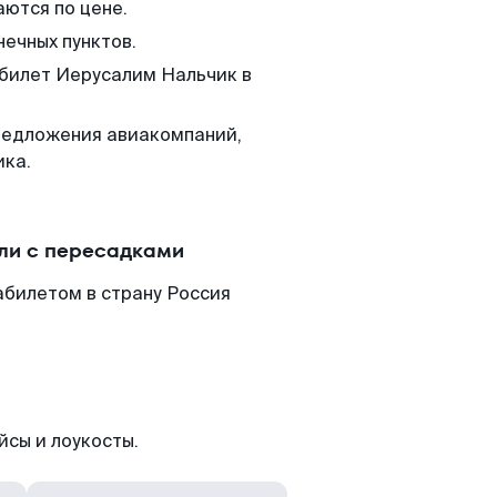
аются по цене.
нечных пунктов.
 билет Иерусалим Нальчик в
редложения авиакомпаний,
ика.
ли с пересадками
абилетом в страну Россия
йсы и лоукосты.