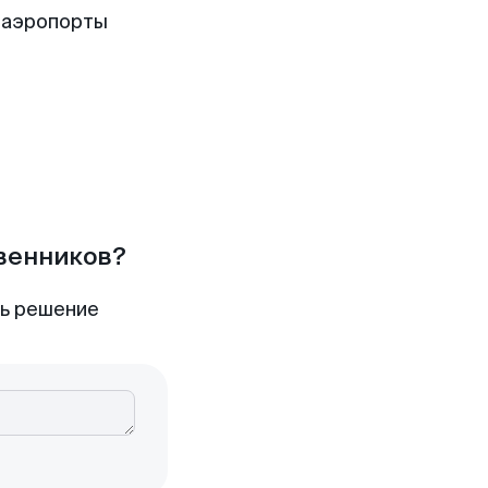
 аэропорты
твенников?
ть решение