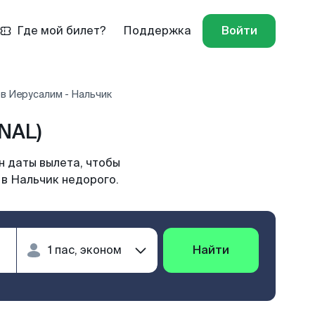
Где мой билет?
Поддержка
Войти
в Иерусалим - Нальчик
NAL)
н даты вылета, чтобы
 в Нальчик недорого.
Найти