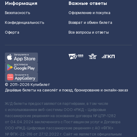
Информация
Важные ответы
Безопасность
Оформление и покупка
Конфиденциальность
Возврат и обмен билета
Оферта
Все вопросы и ответы
©
2011–2026
Купибилет
Дешёвые билеты на самолёт и поезд, бронирование и онлайн-заказ
Ж/Д билеты предоставляются партнёрами, в том числе
с использованием веб-системы ООО «РЖД – Цифровые
пассажирские решения» на основании договора № ЦПР-1282
от 04.04.2024 заключенного с Поставщиком услуг и Договора
ООО «РЖД-Цифровые пассажирские решения» c АО «ФПК»
№ ФПК-22-316 от 27.12.2022 г. Сайт не является официальным