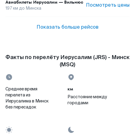
Авиабилеты
Иерусалим
—
Вильнюс
Посмотреть цены
197
км до
Минска
Показать больше рейсов
Факты по перелёту Иерусалим (JRS) - Минск
(MSQ)
км
Среднее время
перелета из
Расстояние между
Иерусалима в Минск
городами
без пересадок