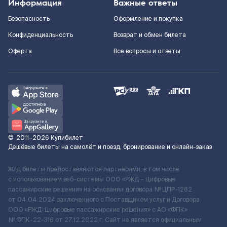
Информация
Важные ответы
Безопасность
Оформление и покупка
Конфиденциальность
Возврат и обмен билета
Оферта
Все вопросы и ответы
©
2011–2026
Купибилет
Дешёвые билеты на самолёт и поезд, бронирование и онлайн-заказ
Ж/Д билеты предоставляются партнёрами, в том числе
с использованием веб-системы ООО «РЖД – Цифровые
пассажирские решения» на основании договора № ЦПР-1282
от 04.04.2024 заключенного с Поставщиком услуг и Договора
ООО «РЖД-Цифровые пассажирские решения» c АО «ФПК»
№ ФПК-22-316 от 27.12.2022 г. Сайт не является официальным